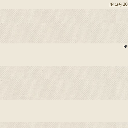
№ 1(4) 20
№ 