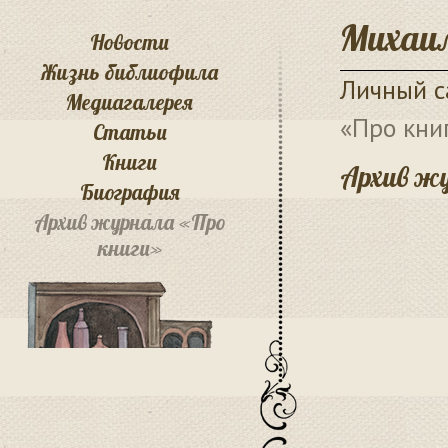
Михаил
Новости
Жизнь библиофила
Личный с
Медиагалерея
«Про кни
Статьи
Книги
Архив жу
Биография
Архив журнала «Про
книги»