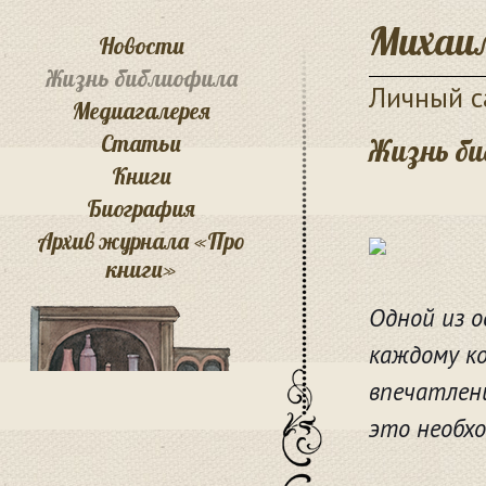
Михаил
Новости
Жизнь библиофила
Личный с
Медиагалерея
Статьи
Жизнь б
Книги
Биография
Архив журнала «Про
книги»
Одной из 
каждому к
впечатлени
это необхо
Ю