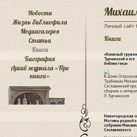
Михаил
Новости
Жизнь библиофила
Личный сайт
Медиагалерея
Книги
Статьи
Книги
«Книжный тружен
Биография
Турчинский и его
библиотека»
Архив журнала «Про
книги»
В Доме Остроухов
Трубниках Михаи
Сеславинский пре
сборник о литера
Л. Турчинском
Нижегородская с
Мотивы родной з
собрании Михаил
Сеславинского