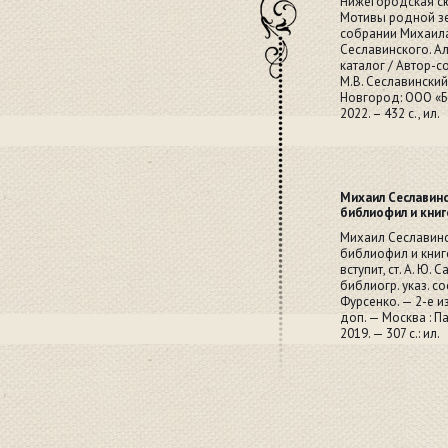
Нижегородская сю
Мотивы родной з
собрании Михаил
Сеславинского. А
каталог / Автор-с
М.В. Сеславинский.
Новгород: ООО «Б
2022. – 432 с., ил.
Михаил Сеславинс
библиофил и кни
Михаил Сеславин
библиофил и книго
вступит, ст. А. Ю. С
библиогр. указ. сос
Фурсенко. — 2-е из
доп. — Москва : П
2019. — 307 с.: ил.